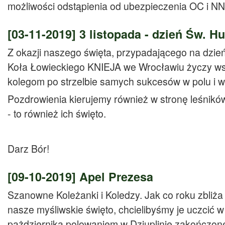
możliwości odstąpienia od ubezpieczenia OC i N
[03-11-2019]
3 listopada - dzień Św. H
Z okazji naszego święta, przypadającego na dzień
Koła Łowieckiego KNIEJA we Wrocławiu życzy ws
kolegom po strzelbie samych sukcesów w polu i w 
Pozdrowienia kierujemy również w stronę leśnikó
- to również ich święto.
Darz Bór!
[09-10-2019]
Apel Prezesa
Szanowne Koleżanki i Koledzy. Jak co roku zbliża
nasze myśliwskie święto, chcielibyśmy je uczcić w
pażdziernika polowaniem w Dziuplinie zakończon