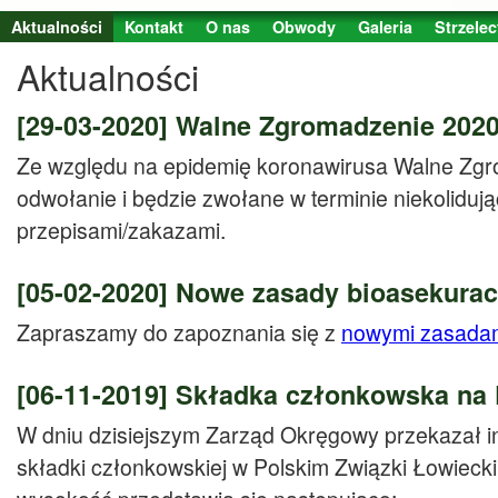
Jump to Content
Aktualności
Kontakt
O nas
Obwody
Galeria
Strzele
Aktualności
[29-03-2020]
Walne Zgromadzenie 202
Ze względu na epidemię koronawirusa Walne Zgr
odwołanie i będzie zwołane w terminie niekoliduj
przepisami/zakazami.
[05-02-2020]
Nowe zasady bioasekurac
Zapraszamy do zapoznania się z
nowymi zasadam
[06-11-2019]
Składka członkowska na P
W dniu dzisiejszym Zarząd Okręgowy przekazał i
składki członkowskiej w Polskim Związki Łowiecki