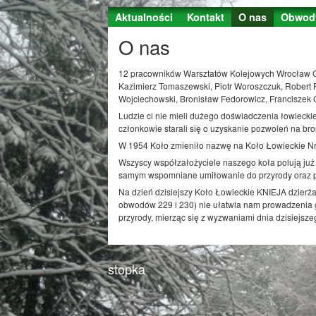
Jump to Content
Aktualności
Kontakt
O nas
Obwod
O nas
12 pracowników Warsztatów Kolejowych Wrocław Głó
Kazimierz Tomaszewski, Piotr Woroszczuk, Robert P
Wojciechowski, Bronisław Fedorowicz, Franciszek 
Ludzie ci nie mieli dużego doświadczenia łowiecki
członkowie starali się o uzyskanie pozwoleń na bro
W 1954 Koło zmieniło nazwę na Koło Łowieckie Nr 4
Wszyscy współzałożyciele naszego koła polują już
samym wspomniane umiłowanie do przyrody oraz pa
Na dzień dzisiejszy Koło Łowieckie KNIEJA dzierża
obwodów 229 i 230) nie ułatwia nam prowadzenia go
przyrody, mierząc się z wyzwaniami dnia dzisiejsze
stopka