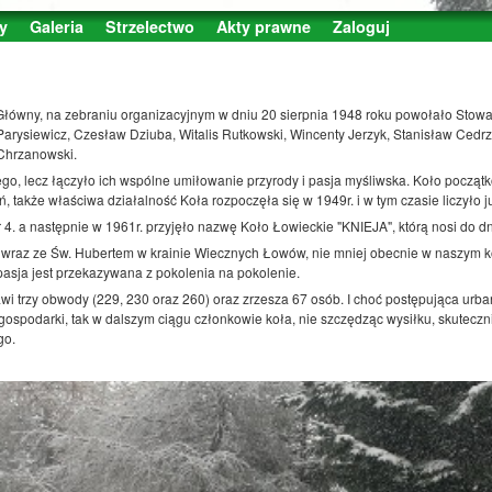
y
Galeria
Strzelectwo
Akty prawne
Zaloguj
wny, na zebraniu organizacyjnym w dniu 20 sierpnia 1948 roku powołało Stowarzy
arysiewicz, Czesław Dziuba, Witalis Rutkowski, Wincenty Jerzyk, Stanisław Cedrz
Chrzanowski.
ego, lecz łączyło ich wspólne umiłowanie przyrody i pasja myśliwska. Koło począt
ń, także właściwa działalność Koła rozpoczęła się w 1949r. i w tym czasie liczyło 
. a następnie w 1961r. przyjęło nazwę Koło Łowieckie "KNIEJA", którą nosi do dn
 wraz ze Św. Hubertem w krainie Wiecznych Łowów, nie mniej obecnie w naszym ko
sja jest przekazywana z pokolenia na pokolenie.
wi trzy obwody (229, 230 oraz 260) oraz zrzesza 67 osób. I choć postępująca urb
spodarki, tak w dalszym ciągu członkowie koła, nie szczędząc wysiłku, skuteczni
go.