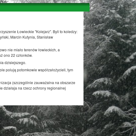
szenie Łowieckie "Kolejarz". Byli to koledzy:
yński, Marcin Kutynia, Stanisław
kowo nie miało terenów łowieckich, a
już ono 22 członków.
ia dzisiejszego.
le polują potomkowie współzałożycieli, tym
anizacja (szczególnie zauważalna na obszarze
e działaja na rzecz ochrony regionalnej